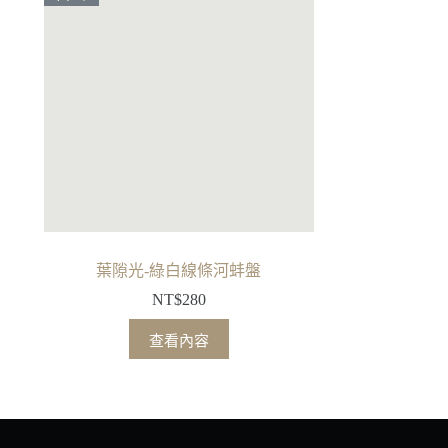
葉隙光-綠白線條河蚌盤
NT$
280
查看內容