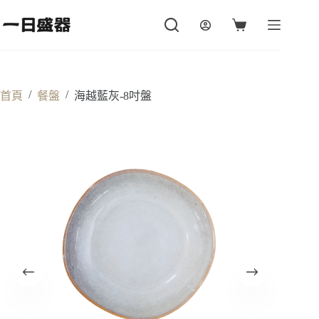
跳
至
購
主
物
要
車
內
容
/
/
首頁
餐盤
海越藍灰-8吋盤