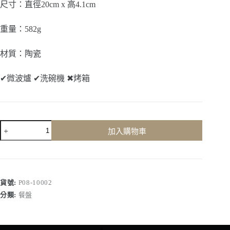
尺寸：直徑20cm x 高4.1cm
重量：582g
材質：陶瓷
✔
微波爐
✔
洗碗機
✖
烤箱
海
加入購物車
越
藍
灰-8
吋
盤
貨號:
P08-10002
數
分類:
餐盤
量
a