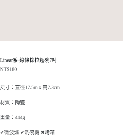
Linear系-線條棕拉麵碗7吋
NT$
180
尺寸：直徑17.5m x 高7.3cm
材質：陶瓷
重量：444g
✔
微波爐
✔
洗碗機
✖
烤箱