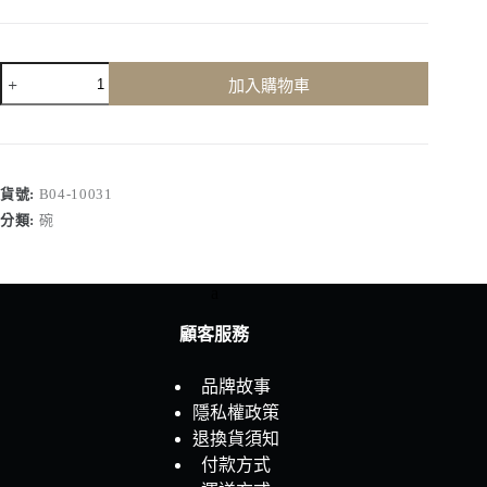
Linear
加入購物車
系-
線
條
棕
拉
貨號:
B04-10031
麵
分類:
碗
碗
7
吋
a
數
量
顧客服務
品牌故事
隱私權政策
退換貨須知
付款方式