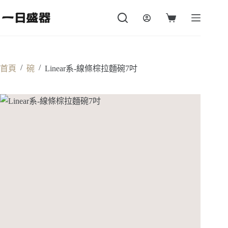
跳
至
購
主
物
要
車
內
容
/
/
首頁
碗
Linear系-線條棕拉麵碗7吋