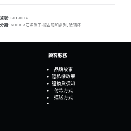
硝
子
昭
貨號:
G01-0014
和
分類:
ADERIA石塚硝子-復古昭和系列
,
玻璃杯
玻
璃
杯-
a
花
輪
顧客服務
數
量
品牌故事
隱私權政策
退換貨須知
付款方式
運送方式