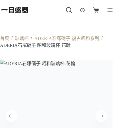
跳
至
購
主
物
要
車
內
容
/
/
/
首頁
玻璃杯
ADERIA石塚硝子-復古昭和系列
ADERIA石塚硝子 昭和玻璃杯-花輪