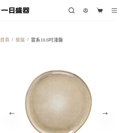
跳
至
購
主
物
要
車
內
容
/
/
首頁
餐盤
雲系10.6吋淺盤