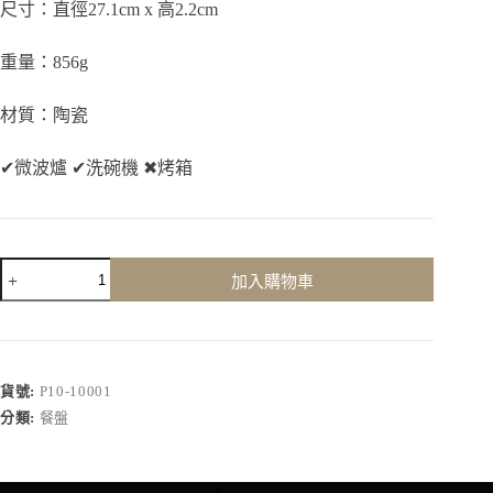
尺寸：直徑27.1cm x 高2.2cm
重量：856g
材質：陶瓷
✔
微波爐
✔
洗碗機
✖
烤箱
雲
加入購物車
系
10.6
吋
淺
盤
貨號:
P10-10001
數
分類:
餐盤
量
a