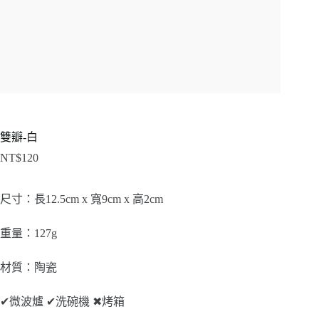
雙瓣-白
NT$
120
尺寸：長12.5cm x 寬9cm x 高2cm
重量：127g
材質：陶瓷
✔
微波爐
✔
洗碗機
✖
烤箱