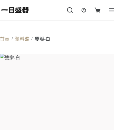
跳
至
購
主
物
要
車
內
容
/
/
首頁
醬料碟
雙瓣-白