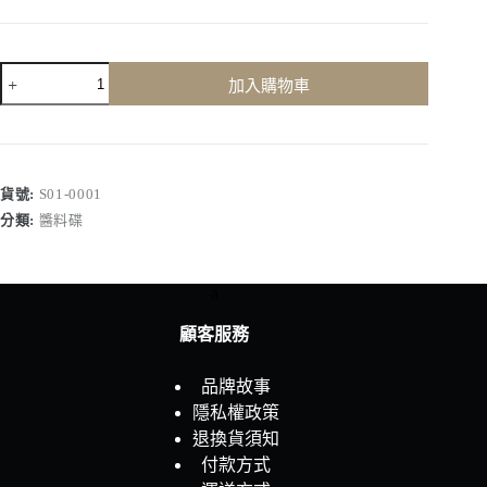
雙
加入購物車
瓣-
白
數
量
貨號:
S01-0001
分類:
醬料碟
a
顧客服務
品牌故事
隱私權政策
退換貨須知
付款方式