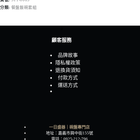
盤
分類:
餐盤飯碗套組
8.5
吋
＋
a
木
湯
顧客服務
匙
組
品牌故事
數
隱私權政策
量
退換貨須知
付款方式
運送方式
一日盛器｜碗盤專門店
地址：嘉義市興中街155號
電話：0925-212-796