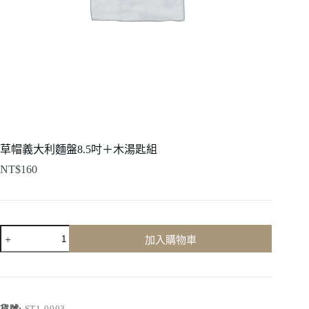
草帽義大利麵盤8.5吋＋木湯匙組
NT$
160
草
加入購物車
帽
義
大
利
麵
貨號:
ST1-0003