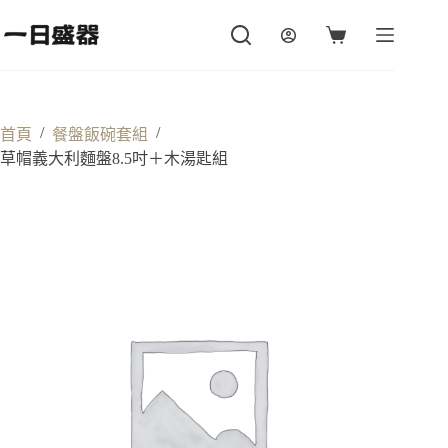
跳
至
購
主
物
要
車
內
容
/
/
首頁
餐盤飯碗套組
草帽義大利麵盤8.5吋＋木湯匙組