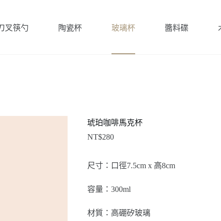
刀叉筷勺
陶瓷杯
玻璃杯
醬料碟
琥珀咖啡馬克杯
NT$
280
尺寸：口徑7.5cm x 高8cm
容量：300ml
材質：高硼矽玻璃