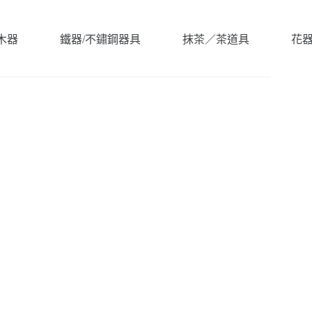
木器
鐵器/不鏽鋼器具
抹茶／茶道具
花