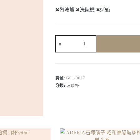
✖
微波爐
✖
洗碗機
✖
烤箱
琥
珀
咖
啡
馬
克
杯
貨號:
G01-0027
數
分類:
玻璃杯
量