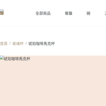
跳
至
全部商品
餐盤
碗
主
要
內
容
/
/
首頁
玻璃杯
琥珀咖啡馬克杯