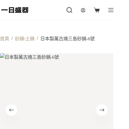
跳
至
購
主
物
要
車
內
容
/
/
首頁
砂鍋\土鍋
日本製萬古燒三島砂鍋-6號