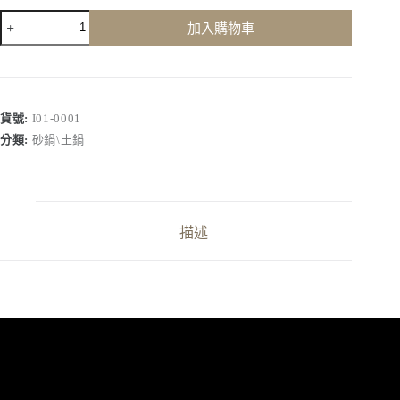
日
加入購物車
本
製
萬
古
燒
貨號:
I01-0001
三
分類:
砂鍋\土鍋
島
砂
鍋-6
號
數
描述
量