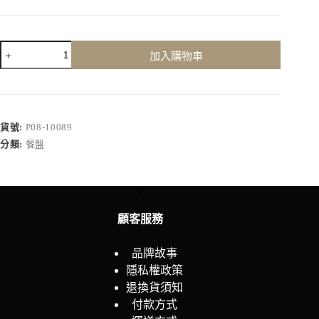
日
加入購物車
本
製
YAMAGO
陶
器
貨號:
P08-10089
口
分類:
餐盤
水
貓
點
a
心
盤
顧客服務
數
量
品牌故事
隱私權政策
退換貨須知
付款方式