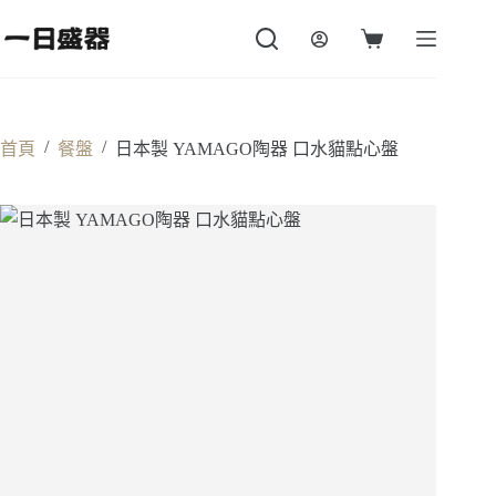
跳
至
購
主
物
要
車
內
容
/
/
首頁
餐盤
日本製 YAMAGO陶器 口水貓點心盤