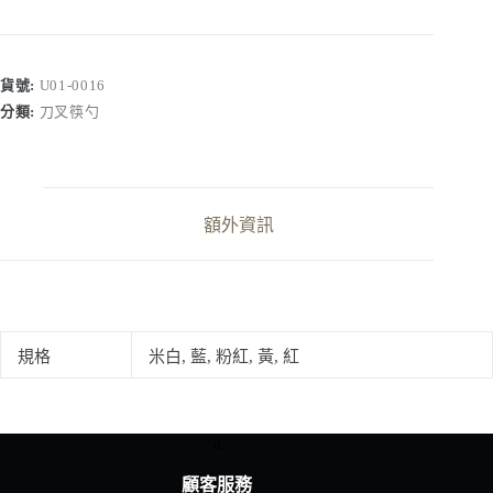
製
fam.
尖
頭
貨號:
U01-0016
筷
分類:
刀叉筷勺
數
量
額外資訊
規格
米白, 藍, 粉紅, 黃, 紅
a
顧客服務