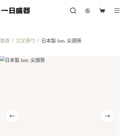
跳
至
購
主
物
要
車
內
容
/
/
首頁
刀叉筷勺
日本製 fam. 尖頭筷