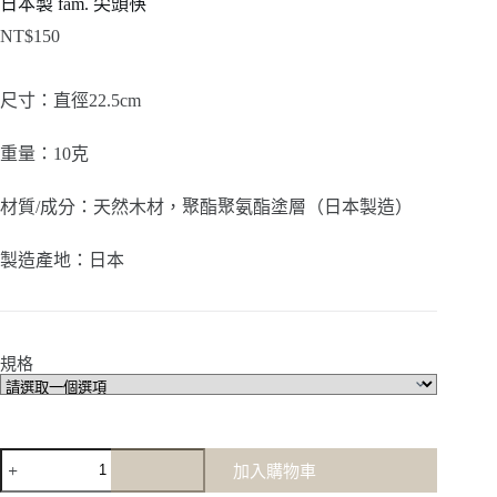
日本製 fam. 尖頭筷
NT$
150
尺寸：直徑22.5cm
重量：10克
材質/成分：天然木材，聚酯聚氨酯塗層（日本製造）
製造產地：日本
規格
日
加入購物車
本