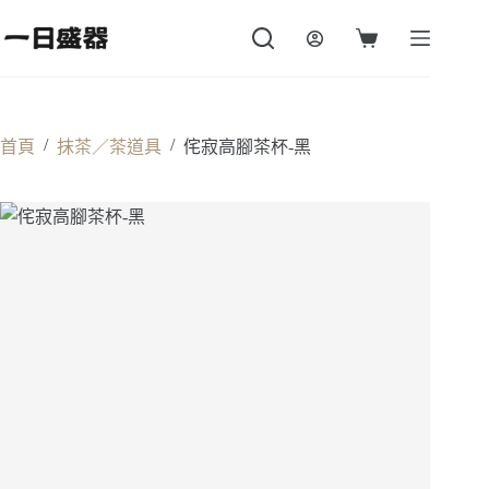
跳
至
購
主
物
要
車
內
容
/
/
首頁
抹茶／茶道具
侘寂高腳茶杯-黑