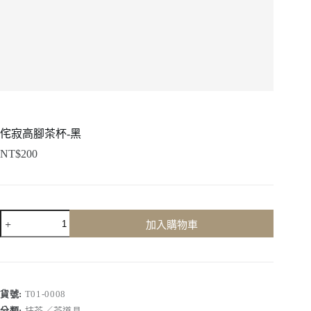
侘寂高腳茶杯-黑
NT$
200
侘
加入購物車
寂
高
腳
茶
杯-
貨號:
T01-0008
黑
分類:
抹茶／茶道具